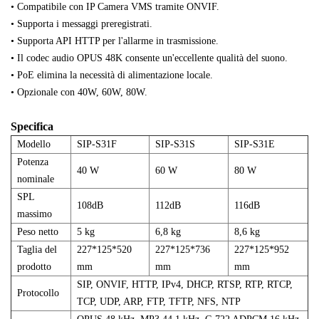
• Compatibile con IP Camera VMS tramite ONVIF.
• Supporta i messaggi preregistrati.
• Supporta API HTTP per l'allarme in trasmissione.
•
Il codec audio OPUS 48K consente un'eccellente qualità del suono.
•
PoE elimina la necessità di alimentazione locale.
•
Opzionale con 40W, 60W, 80W.
Specifica
Modello
SIP-S31F
SIP-S31S
SIP-S31E
Potenza
40 W
60 W
80 W
nominale
SPL
108dB
112dB
116dB
massimo
Peso netto
5 kg
6,8 kg
8,6 kg
Taglia del
227*125*520
227*125*736
227*125*952
prodotto
mm
mm
mm
SIP, ONVIF, HTTP, IPv4, DHCP, RTSP, RTP, RTCP,
Protocollo
TCP, UDP, ARP, FTP, TFTP, NFS, NTP