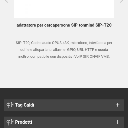
d SIP-
adattatore per cercapersone SIP tonmind SIP-T20
altop
SIP e
SIP-T20, Codec audio OPUS 48K, microfono, interfaccia per
SIP
io OPUS
cuffie e altoparlanti. allarme: GPIO, URL HTTP e uscita
inoltro. compatibile con dispositivi VoIP SIP, ONVIF VMS.
Tag Caldi
Prodotti