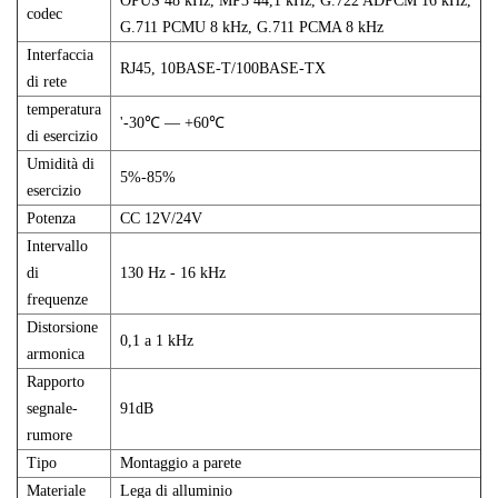
OPUS 48 kHz, MP3 44,1 kHz, G.722 ADPCM 16 kHz,
codec
G.711 PCMU 8 kHz, G.711 PCMA 8 kHz
Interfaccia
RJ45, 10BASE-T/100BASE-TX
di rete
temperatura
'-30℃ — +60℃
di esercizio
Umidità di
5%-85%
esercizio
Potenza
CC 12V/24V
Intervallo
di
130 Hz - 16 kHz
frequenze
Distorsione
0,1 a 1 kHz
armonica
Rapporto
segnale-
91dB
rumore
Tipo
Montaggio a parete
Materiale
Lega di alluminio