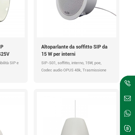
IP
Altoparlante da soffitto SIP da
S25V
15 W per interni
ilità SIP e
SIP-S01, soffitto, interno, 15W, poe,
Codec audio OPUS 48k, Trasmissione
PUS a 48
HD