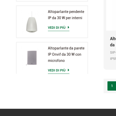
Altoparlante pendente
IP da 30 W per interni
VEDI DI PIÙ
Alt
da
Altoparlante da parete
SIP
IP Onvif da 30 W con
IP55
microfono
comp
VEDI DI PIÙ
ing
pre
tra
1