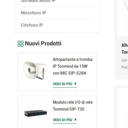
Software Audio IP
Microfono IP
Citofono IP
Nuovi Prodotti
Alt
To
S2
Altoparlante a tromba
SIP
IP Tonmind da 15W
PoE,
con MIC SIP-S26H
HTTP
Usci
VEDI DI PIÙ
Cod
HD
Modulo relè I/O di rete
Tonmind SIP-T30
VEDI DI PIÙ