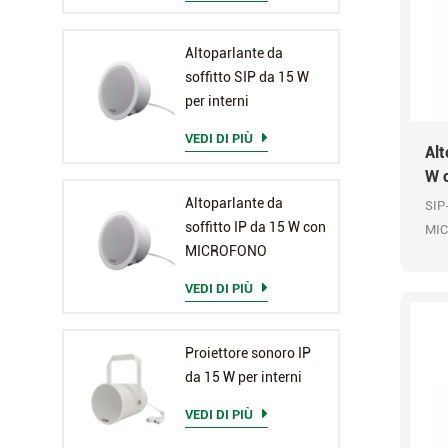
Altoparlante da
soffitto SIP da 15 W
per interni
VEDI DI PIÙ
Alt
W 
Altoparlante da
SIP-
soffitto IP da 15 W con
MIC 
MICROFONO
API
aud
VEDI DI PIÙ
Proiettore sonoro IP
da 15 W per interni
VEDI DI PIÙ