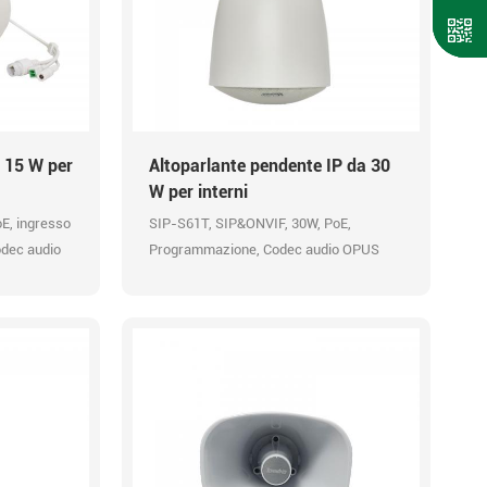
a 15 W per
Altoparlante pendente IP da 30
W per interni
E, ingresso
SIP-S61T, SIP&ONVIF, 30W, PoE,
dec audio
Programmazione, Codec audio OPUS
48K, URL HTTP.