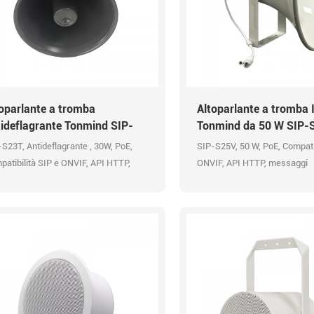
oparlante a tromba
Altoparlante a tromba 
ideflagrante Tonmind SIP-
Tonmind da 50 W SIP-
3T
S23T, Antideflagrante , 30W, PoE,
SIP-S25V, 50 W, PoE, Compatib
atibilità SIP e ONVIF, API HTTP,
ONVIF, API HTTP, messaggi
saggi preregistrati, Codec audio
preregistrati, Codec audio O
S a 48 kHz
kHz, Impermeabile IP66