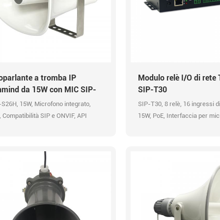
oparlante a tromba IP
Modulo relè I/O di rete
nmind da 15W con MIC SIP-
SIP-T30
6H
-S26H, 15W, Microfono integrato,
SIP-T30, 8 relè, 16 ingressi di
 Compatibilità SIP e ONVIF, API
15W, PoE, Interfaccia per mic
, Ingresso allarme, Uscita IO,
cuffie e altoparlanti , Compati
ta CC 12V, Messaggi preregistrati,
ONVIF, API HTTP, messaggi
ec audio OPUS a 48K, Trasmissione
preregistrati, Codec audio O