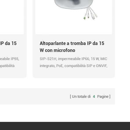
IP da 15
Altoparlante a tromba IP da 15
W con microfono
abile IP55,
SIP-S21H, impermeabile IP66, 15 W, MIC
atibilità
integrato, PoE, compatibilità SIP e ONVIF,
sso allarme,
API HTTP, ingresso audio, ingresso
c audio
allarme, messaggi preregistrati, codec
audio OPUS 48K, trasmissione HD
Un totale di
4
Pagine