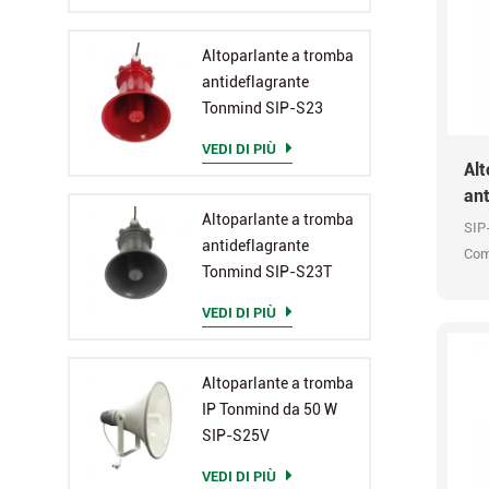
Altoparlante a tromba
antideflagrante
Tonmind SIP-S23
VEDI DI PIÙ
Alt
ant
Altoparlante a tromba
S2
SIP-
antideflagrante
Comp
Tonmind SIP-S23T
mes
OPU
VEDI DI PIÙ
Altoparlante a tromba
IP Tonmind da 50 W
SIP-S25V
VEDI DI PIÙ