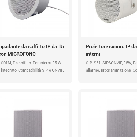
oparlante da soffitto IP da 15
Proiettore sonoro IP d
con MICROFONO
interni
S01M, Da soffitto, Per interni, 15 W,
SIP-S51, SIP&ONVIF, 15W, Po
integrato, Compatibilità SIP e ONVIF,
allarme, programmazione, Co
 HTTP, Messaggi preregistrati, Codec
OPUS 48K, URL HTTP.
io OPUS 48K, Trasmissione HD