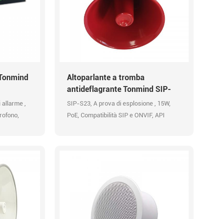
 Tonmind
Altoparlante a tromba
antideflagrante Tonmind SIP-
S23
 allarme ,
SIP-S23, A prova di esplosione , 15W,
rofono,
PoE, Compatibilità SIP e ONVIF, API
bilità SIP e
HTTP, messaggi preregistrati, Codec
audio OPUS 48K
PUS 48K