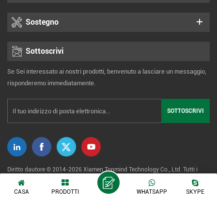
Sostegno
Sottoscrivi
Se Sei interessato ai nostri prodotti, benvenuto a lasciare un messaggio,
risponderemo immediatamente.
Diritto dautore © 2014-2026 Xiamen Tonmind Technology Co., Ltd. Tutti i
diritti riservati. |
Mappa del sito
|
XML
|
politica sulla riservatezza
CASA
PRODOTTI
WHATSAPP
SKYPE
Rete IPv6 supportata