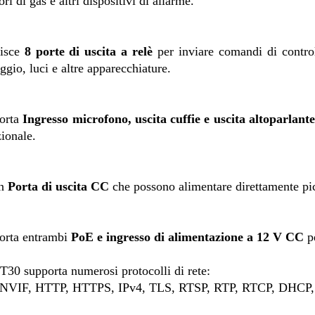
ori di gas e altri dispositivi di allarme.
nisce
8 porte di uscita a relè
per inviare comandi di control
ggio, luci e altre apparecchiature.
orta
Ingresso microfono, uscita cuffie e uscita altoparlant
zionale.
un
Porta di uscita CC
che possono alimentare direttamente pic
orta entrambi
PoE e ingresso di alimentazione a 12 V CC
p
-T30 supporta numerosi protocolli di rete:
ONVIF, HTTP, HTTPS, IPv4, TLS, RTSP, RTP, RTCP, DHCP