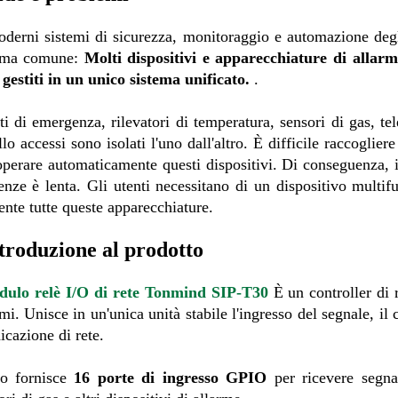
derni sistemi di sicurezza, monitoraggio e automazione degli 
ema comune:
Molti dispositivi e apparecchiature di alla
 gestiti in un unico sistema unificato.
.
ti di emergenza, rilevatori di temperatura, sensori di gas, tel
llo accessi sono isolati l'uno dall'altro. È difficile raccoglier
operare automaticamente questi dispositivi. Di conseguenza, il
nze è lenta. Gli utenti necessitano di un dispositivo multifu
ente tutte queste apparecchiature.
ntroduzione al prodotto
ulo relè I/O di rete Tonmind SIP-T30
È un controller di 
mi. Unisce in un'unica unità stabile l'ingresso del segnale, il 
cazione di rete.
so
fornisce
16 porte di ingresso GPIO
per ricevere segna