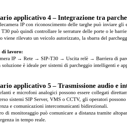
ario applicativo 4 – Integrazione tra parche
lecamera IP con riconoscimento delle targhe può inviare gli e
l T30 può quindi controllare le serrature delle porte o le barrie
 viene rilevato un veicolo autorizzato, la sbarra del parchegg
 di lavoro:
mera IP → Rete → SIP-T30 → Uscita relè → Barriera di parch
 soluzione è ideale per sistemi di parcheggio intelligenti e app
ario applicativo 5 – Trasmissione audio e in
rlanti e microfoni analogici possono essere collegati dirett
erso sistemi SIP Server, VMS o CCTV, gli operatori possono ut
nza e comunicazioni intercomunicanti bidirezionali.
tro di monitoraggio può comunicare a distanza tramite altoparla
rgenza in tempo reale.