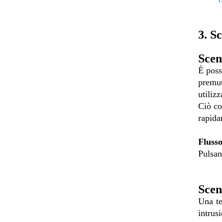
3. Sc
Scen
È poss
premu
utiliz
Ciò co
rapida
Flusso
Pulsa
Scen
Una te
intrus