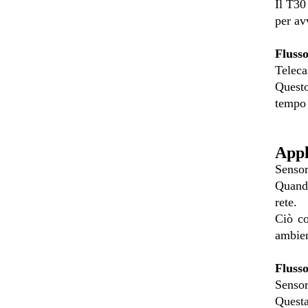
Il T30
per av
Flusso
Teleca
Questo
tempo 
Appl
Sensor
Quando
rete.
Ciò co
ambien
Flusso
Senso
Questa