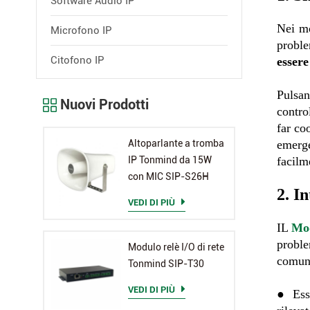
Software Audio IP
Nei mo
Microfono IP
probl
Citofono IP
essere
Pulsan
Nuovi Prodotti
contro
far co
Altoparlante a tromba
emerge
IP Tonmind da 15W
facilm
con MIC SIP-S26H
2. I
VEDI DI PIÙ
IL
Mod
proble
Modulo relè I/O di rete
comuni
Tonmind SIP-T30
VEDI DI PIÙ
●
Es