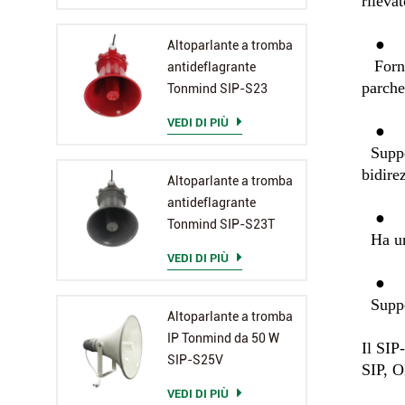
rilevat
   ●

Altoparlante a tromba
For
antideflagrante
parche
Tonmind SIP-S23
VEDI DI PIÙ
   ●

Supp
bidire
Altoparlante a tromba
antideflagrante
   ●

Tonmind SIP-S23T
Ha 
VEDI DI PIÙ
   ●

Supp
Altoparlante a tromba
IP Tonmind da 50 W
Il SIP
SIP-S25V
SIP, 
VEDI DI PIÙ