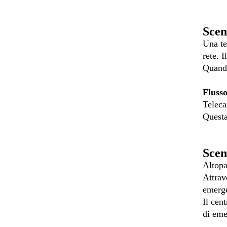
Scen
Una te
rete. I
Quando
Flusso
Teleca
Questa
Scen
Altopa
Attrav
emerge
Il cen
di eme