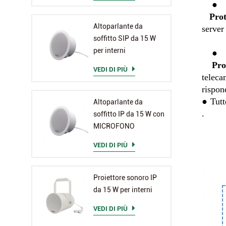
    ●

Pro
Altoparlante da
server
soffitto SIP da 15 W
per interni
    ●

Pro
VEDI DI PIÙ
teleca
rispon
●
Tutt
Altoparlante da
.
soffitto IP da 15 W con
MICROFONO
VEDI DI PIÙ
Proiettore sonoro IP
da 15 W per interni
VEDI DI PIÙ