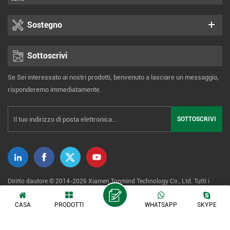
Sostegno
Sottoscrivi
Se Sei interessato ai nostri prodotti, benvenuto a lasciare un messaggio,
risponderemo immediatamente.
Diritto dautore © 2014-2026 Xiamen Tonmind Technology Co., Ltd. Tutti i
diritti riservati. |
Mappa del sito
|
XML
|
politica sulla riservatezza
CASA
PRODOTTI
WHATSAPP
SKYPE
Rete IPv6 supportata