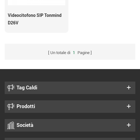
Videocitofono SIP Tonmind
D26V
Un totale di
1
Pagine
Tag Caldi
Prodotti
Società