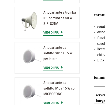
Altoparlante a tromba
caratt
IP Tonmind da 50 W
SIP-S25V
requi
dispo
VEDI DI PIÙ
funzi
scuol
Altoparlante da
licen
soffitto SIP da 15 W
chiav
per interni
Link 
VEDI DI PIÙ
tonmi
Altoparlante da
soffitto IP da 15 W con
MICROFONO
serve
integ
VEDI DI PIÙ