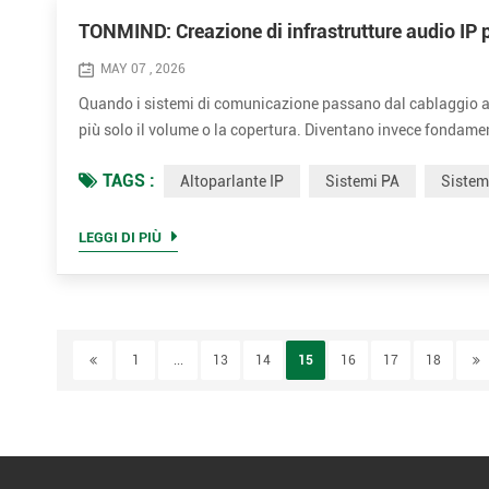
TONMIND: Creazione di infrastrutture audio IP 
MAY 07 , 2026
Quando i sistemi di comunicazione passano dal cablaggio anal
più solo il volume o la copertura. Diventano invece fondament
efficacemente in un ambiente di rete. È su questi aspetti ch
TAGS :
Altoparlante IP
Sistemi PA
Siste
LEGGI DI PIÙ
1
...
13
14
15
16
17
18