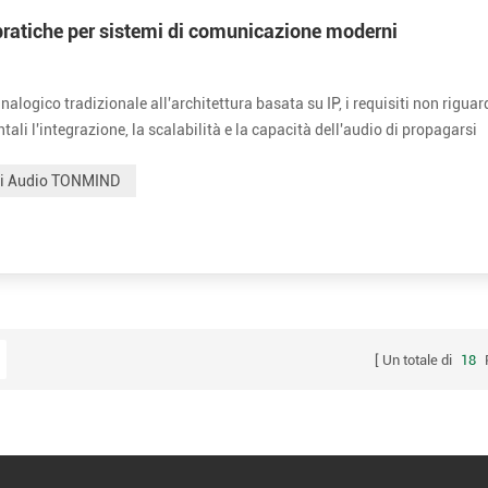
pratiche per sistemi di comunicazione moderni
ogico tradizionale all'architettura basata su IP, i requisiti non rigua
ali l'integrazione, la scalabilità e la capacità dell'audio di propagarsi
e TONMIND concentra la propria attenzione ingegneristica, sviluppand...
mi Audio TONMIND
Un totale di
18