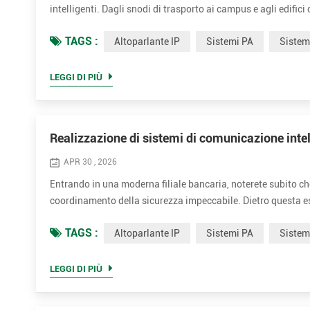
intelligenti. Dagli snodi di trasporto ai campus e agli edif
affidabilità, flessibilità e scalabilità basata sulla rete. Che
TAGS :
Altoparlante IP
Sistemi PA
Siste
LEGGI DI PIÙ
Realizzazione di sistemi di comunicazione int
APR 30 , 2026
Entrando in una moderna filiale bancaria, noterete subito che 
coordinamento della sicurezza impeccabile. Dietro questa es
TONMIND offre una soluzione completamente integrata che com
TAGS :
Altoparlante IP
Sistemi PA
Siste
LEGGI DI PIÙ