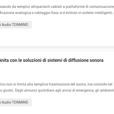
assando da semplici altoparlanti cablati a piattaforme di comunicazione
azione analogica e cablaggio fisso si è evoluto in sistemi intelligenti, 
le anche in ambienti complessi. Ripensare il ruolo di un Sistema d...
mi Audio TONMIND
ita con le soluzioni di sistemi di diffusione sonora
ico non si limita alla semplice trasmissione del suono, ma consiste nel
o giusto. Dagli annunci quotidiani agli avvisi di emergenza, gli ambient
ente che mantenga tutti informati e al sicuro. Le esigenze in evoluzione d
mi Audio TONMIND