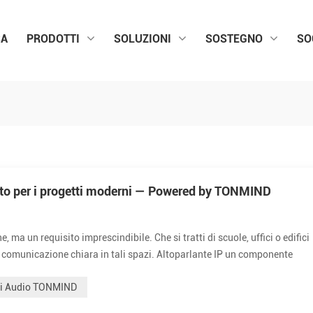
SA
PRODOTTI
SOLUZIONI
SOSTEGNO
SO
iusto per i progetti moderni — Powered by TONMIND
ma un requisito imprescindibile. Che si tratti di scuole, uffici o edifici
a comunicazione chiara in tali spazi. Altoparlante IP un componente
. Un altoparlante da soffitto IP è più di un semplice dispositivo audio: è
mi Audio TONMIND