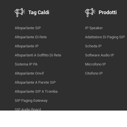
Tag Caldi
Prodotti
Altoparlante SIP
IP Speaker
Altoparlante Di Rete
Adattatore Di Paging SIP
Altoparlante IP
Scheda IP
Altoparlanti A Soffitto Di Rete
Software Audio IP
Sistema IP PA
Microfono IP
Altoparlante Onvif
Citofono IP
Altoparlante A Parete SIP
Altoparlante SIP A Tromba
SIP Paging Gateway
SIP Audio Board