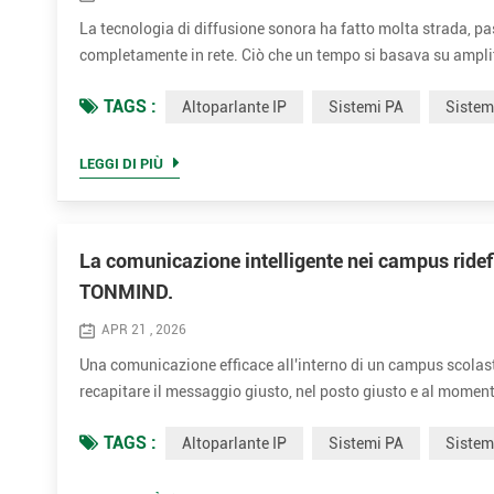
La tecnologia di diffusione sonora ha fatto molta strada, p
completamente in rete. Ciò che un tempo si basava su amplific
da software, in grado di fornire audio preciso e in tempo rea
TAGS :
Altoparlante IP
Sistemi PA
Siste
LEGGI DI PIÙ
La comunicazione intelligente nei campus ridefin
TONMIND.
APR 21 , 2026
Una comunicazione efficace all'interno di un campus scolast
recapitare il messaggio giusto, nel posto giusto e al moment
educativi moderni richiedono un sistema affidabile e intellig
TAGS :
Altoparlante IP
Sistemi PA
Siste