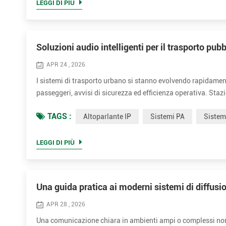
LEGGI DI PIÙ
Soluzioni audio intelligenti per il trasporto pubb
APR 24 , 2026
I sistemi di trasporto urbano si stanno evolvendo rapidament
passeggeri, avvisi di sicurezza ed efficienza operativa. Stazi
ormai sistemi audio che non siano solo potenti e chiari, ma an
TAGS :
Altoparlante IP
Sistemi PA
Siste
LEGGI DI PIÙ
Una guida pratica ai moderni sistemi di diffusio
APR 28 , 2026
Una comunicazione chiara in ambienti ampi o complessi non s