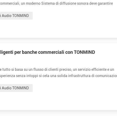
ici commerciali, un moderno Sistema di diffusione sonora deve garantire
 cosa definisce un sistema di diffusione sonora oggi? In sostanza, u...
mi Audio TONMIND
elligenti per banche commerciali con TONMIND
tutto si basa su un flusso di clienti preciso, un servizio efficiente e un
perienza senza intoppi si cela una solida infrastruttura di comunicazio
bina la tecnologia degli altoparlanti IP, un sistema di diffusione son
mi Audio TONMIND