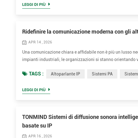
LEGGI DI PIÙ
Ridefinire la comunicazione moderna con gli a
APR 14 , 2026
Una comunicazione chiara e affidabile non è più un lusso ne
impianti industriali, le organizzazioni si stanno orientando v
loro infrastruttura di rete e di garantire prestazioni costant
TAGS :
Altoparlante IP
Sistemi PA
Siste
LEGGI DI PIÙ
TONMIND Sistemi di diffusione sonora intelligen
basate su IP
APR 16 , 2026