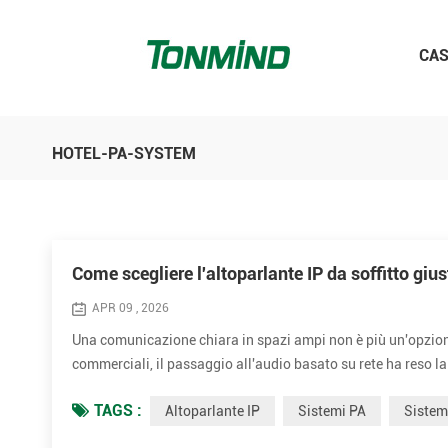
CA
HOTEL-PA-SYSTEM
Come scegliere l'altoparlante IP da soffitto g
APR 09 , 2026
Una comunicazione chiara in spazi ampi non è più un'opzione, 
commerciali, il passaggio all'audio basato su rete ha reso l
essenziale di qualsiasi moderno Sistema di diffusione sonora 
TAGS :
Altoparlante IP
Sistemi PA
Siste