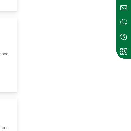
edono
zione