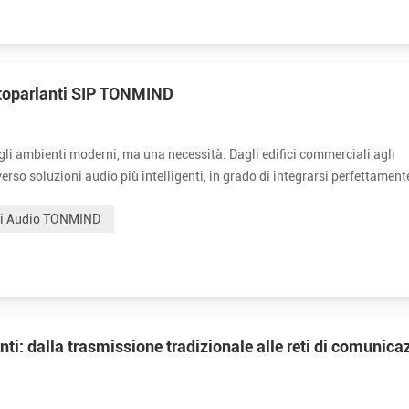
ltoparlanti SIP TONMIND
gli ambienti moderni, ma una necessità. Dagli edifici commerciali agli
erso soluzioni audio più intelligenti, in grado di integrarsi perfettament
i. TONMIND è stata in prima linea in questa trasformazione, offr...
mi Audio TONMIND
ti: dalla trasmissione tradizionale alle reti di comunica