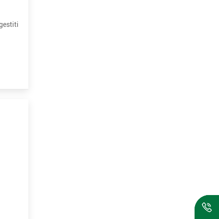
gestiti
i
...