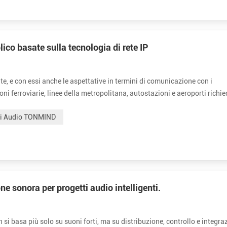
lico basate sulla tecnologia di rete IP
e, e con essi anche le aspettative in termini di comunicazione con i
oni ferroviarie, linee della metropolitana, autostazioni e aeroporti richi
che intelligenti, interconnessi e facili da gestire su grandi infra...
mi Audio TONMIND
ne sonora per progetti audio intelligenti.
i basa più solo su suoni forti, ma su distribuzione, controllo e integra