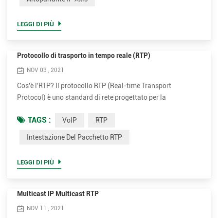
superiore fino a 30 W per una voce chiara e forte. È
opzionale...
LEGGI DI PIÙ
Protocollo di trasporto in tempo reale (RTP)
NOV 03 , 2021
Cos'è l'RTP? Il protocollo RTP (Real-time Transport
Protocol) è uno standard di rete progettato per la
trasmissione di dati audio o video ottimizzato per la
TAGS :
VoIP
RTP
consegna coerente di dati in tempo reale. Viene utilizzato
nella telefonia Internet, Voice over IP e video
Intestazione Del Pacchetto RTP
telecomunicazione. Può essere utilizzato per chiamate uno
a uno (unicast) o in conferenze uno a molti (multicast). RTP
LEGGI DI PIÙ
in genere viene e...
Multicast IP Multicast RTP
NOV 11 , 2021