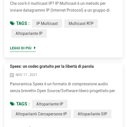
Che cos'è il multicast IP? IP Multicast è un metodo per
inviare datagrammi IP (Internet Protocol) a un gruppo di
destinatari interessati in un'unica trasmissione. È la forma
TAGS :
IP Multicast
Multicast RTP
di multicast specifica per IP e viene utilizzata per lo
streaming di media e altre applicazioni di rete. Utilizza
Altoparlante IP
blocchi di indirizzi multicast appositamente riservati in IPv4
e IPv6. IP Multicast è una tecnica per la comunic...
LEGGI DI PIÙ
Speex: un codec gratuito per la libertà di parola
NOV 17 , 2021
Panoramica Speex è un formato di compressione audio
senza brevetto Open Source/Software libero progettato per
il parlato. Il progetto Speex mira ad abbassare la barriera di
TAGS :
Altoparlante IP
accesso alle applicazioni vocali fornendo un'alternativa
gratuita ai costosi codec vocali proprietari. Inoltre, Speex è
Altoparlanti Cercapersone IP
Altoparlante SIP
ben adattato alle applicazioni Internet e fornisce
funzionalità utili che non sono presenti nella maggior p...