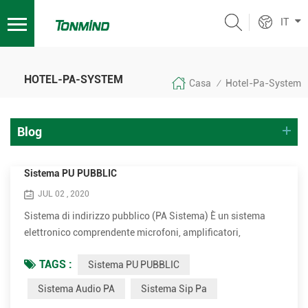
IT
HOTEL-PA-SYSTEM
Casa
Hotel-Pa-System
/
Blog
Sistema PU PUBBLIC
JUL 02 , 2020
Sistema di indirizzo pubblico (PA Sistema) È un sistema
elettronico comprendente microfoni, amplificatori,
altoparlanti e relativi alle attrezzature Aumenta il volume
TAGS :
Sistema PU PUBBLIC
apparente (Loudness) di una voce umana, strumento
musicale o un'altra fonte audio acustica o suono registrato
Sistema Audio PA
Sistema Sip Pa
o musica. I sistemi PA sono utilizzati in qualsiasi luogo