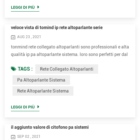
pubblico che richiede che un annunciatore, un esecutore,
LEGGI DI PIÙ
ecc. ess...
veloce vista di tomind ip rete altoparlante serie
AUG 23 , 2021
tonmind rete collegato altoparlanti sono professionali e alta
qualità ip pa altoparlante sistema. loro sono perfetti per dal
vivo o programmati voce messaggi a play sfondo musica,
TAGS :
Rete Collegato Altoparlanti
annunci, sicurezza o fuoco allarme collegamento . i diversi
modelli possono essere applicati a diversi occasioni. noi
Pa Altoparlante Sistema
miriamo a fornire eccellente e conveniente rete altoparlante
Rete Altoparlante Sistema
sistema per clienti. soffitto disegno SIP...
LEGGI DI PIÙ
il aggiunto valore di citofono pa sistemi
SEP 02 , 2021