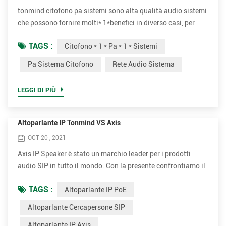
tonmind citofono pa sistemi sono alta qualità audio sistemi
che possono fornire molti* 1*benefici in diverso casi, per
istanza, scuole, uffici, vendita al dettaglio negozi,
TAGS :
Citofono * 1 * Pa * 1 * Sistemi
pubblico*1 *edifici. fai in diretta o programmato annunci in
diversi zone varie audio sorgenti può essere riprodotto su
Pa Sistema Citofono
Rete Audio Sistema
singolo o multiplo zone simultaneamente. imposta scuola
come esempio, lo può fare annunci o giocare insegna...
LEGGI DI PIÙ
Altoparlante IP Tonmind VS Axis
OCT 20 , 2021
Axis IP Speaker è stato un marchio leader per i prodotti
audio SIP in tutto il mondo. Con la presente confrontiamo il
parametro tra Tonmind e Altoparlante cercapersone SIP
TAGS :
Altoparlante IP PoE
Axis. Vantaggi dell'altoparlante PoE di Tonmind IP. •
Supporta molti più codec per una migliore qualità del suono,
Altoparlante Cercapersone SIP
incluso OPUS，MP1/MP2/MP3...ecc. • Potenza nominale
Altoparlante IP Axis