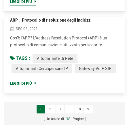
LEGGI DI PIÙ
ARP：Protocollo di risoluzione degli indirizzi
DEC 02 , 2021
Cos'è l'ARP? L'Address Resolution Protocol (ARP) è un
protocollo di comunicazione utilizzato per scoprire
l'indirizzo del livello di collegamento dati (indirizzo di livello
TAGS :
Altoparlante Di Rete
2 come l'indirizzo Media Access Control (MAC)) associato a
un indirizzo di livello Internet (indirizzo di livello 3 come
Altoparlanti Cercapersone IP
Gateway VoIP SIP
l'indirizzo IPv4). ARP è stato definito nel 1982 dalla RFC
826. ARP è un protocollo richiesta-risposta o r...
LEGGI DI PIÙ
1
2
3
...
18
Un totale di
18
Pagine