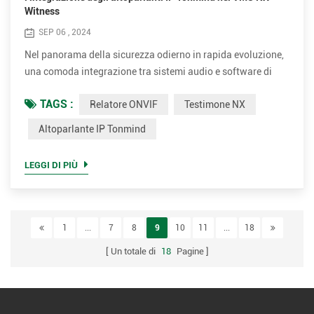
Witness
SEP 06 , 2024
Nel panorama della sicurezza odierno in rapida evoluzione,
una comoda integrazione tra sistemi audio e software di
gestione video (VMS) è fondamentale per operazioni
TAGS :
Relatore ONVIF
Testimone NX
efficienti e una migliore consapevolezza della situazione.
Tonmind IP Speaker, insieme a NXï¼Network
Altoparlante IP Tonmind
Optixï¼Witness VMS, offre una potente soluzione che non
solo consente la trasmissione e la comunicazione
LEGGI DI PIÙ
bidirezionale, ma fornisce a...
1
...
7
8
9
10
11
...
18
Un totale di
18
Pagine