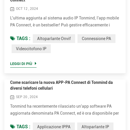
Connect
OCT 12 , 2024
L'ultima aggiunta al sistema audio IP Tonmind, l'app mobile
PA Connect, è un bestseller! Può gestire efficacemente i
software Tonmind IP PA: Tonmind PA System Pro, tonmind
TAGS :
Altoparlante Onvif
Connessione PA
PA System Lite e Audio Manager, attraverso di essi per
controllare altoparlante IP, altoparlante Onvif, gateway di
Videocitofono IP
paging IP eMIC IP. Oggi vogliamo condividere come
controllare il videocitofono IP D26V utilizzando PA Connect.
LEGGI DI PIÙ
Pe...
Come scaricare la nuova APP-PA Connect di Tonmind da
diversi telefoni cellulari
SEP 20 , 2024
Tonmind ha recentemente rilasciato un'app software PA
aggiornata denominata PA Connect, ed è ora disponibile per
il download da tre diverse fonti. Ecco le opzioni: 1. Se
TAGS :
Applicazione IPPA
Altoparlante IP
utilizzi un iPhone, puoi scaricare PA Connect dall'App Store