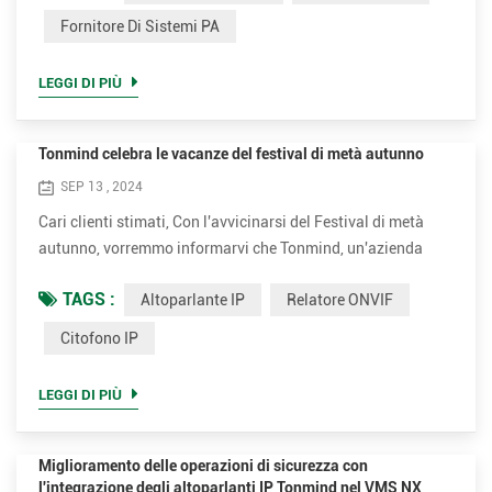
iOS. Cerca semplicemente "PA Connect" e installa l'app per
Fornitore Di Sistemi PA
iniziare a usarla. 2. Se hai un telefono Android, puoi
scaricare PA Connect da Google Play Store. Cerca "PA Co...
LEGGI DI PIÙ
Tonmind celebra le vacanze del festival di metà autunno
SEP 13 , 2024
Cari clienti stimati, Con l'avvicinarsi del Festival di metà
autunno, vorremmo informarvi che Tonmind, un'azienda
high-tech focalizzata sulla ricerca e sullo sviluppo
TAGS :
Altoparlante IP
Relatore ONVIF
specializzata in soluzioni IP PA, avrà una pausa festiva per
festeggiare questo festa tradizionale con le nostre famiglie.
Citofono IP
Si prega di prendere nota della seguente disposizione delle
vacanze: Date festive: dal 15 settembre (giovedì) ...
LEGGI DI PIÙ
Miglioramento delle operazioni di sicurezza con
l'integrazione degli altoparlanti IP Tonmind nel VMS NX