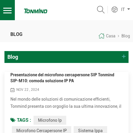
IT
BLOG
Casa
Blog
Blog
Presentazione del microfono cercapersone SIP Tonmind
SIP-M10: comoda soluzione IP PA
NOV 22 , 2024
Nel mondo delle soluzioni di comunicazione efficienti,
Tonmind presenta con orgoglio la sua ultima innovazione, il
microfono cercapersone SIP SIP-M10. Questo dispositivo
TAGS :
Microfono Ip
all'avanguardia porta un nuovo livello di praticità,
professionalità e velocità nel regno del sistema PA IP,
Microfono Cercapersone IP
Sistema Ippa