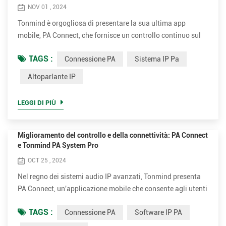
NOV 01 , 2024
Tonmind è orgogliosa di presentare la sua ultima app
mobile, PA Connect, che fornisce un controllo continuo sul
software Tonmind PA, D26V videocitofono IP, altoparlante
TAGS :
Connessione PA
Sistema IP Pa
Onvif, adattatore cercapersone SIP, altoparlante IP e ora, il
potente Audio Manager. Con PA Connect, gli utenti possono
Altoparlante IP
gestire facilmente i propri sistemi audio e comunicare in
modo efficace tra più zone. In questo articolo ti gui...
LEGGI DI PIÙ
Miglioramento del controllo e della connettività: PA Connect
e Tonmind PA System Pro
OCT 25 , 2024
Nel regno dei sistemi audio IP avanzati, Tonmind presenta
PA Connect, un'applicazione mobile che consente agli utenti
di controllare non solo il loro videocitofono IP D26VIP ma
TAGS :
Connessione PA
Software IP PA
anche il Tonmind IP PA software. Con la sua vasta gamma
di funzionalità, PA Connect offre una perfetta integrazione e