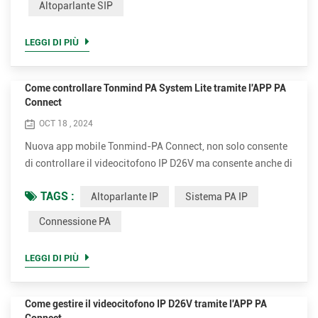
Altoparlante SIP
gestione remota di PA System Pro, consentendo agli utenti
di ottimizzare le proprie esperienze audio. Que...
LEGGI DI PIÙ
Come controllare Tonmind PA System Lite tramite l'APP PA
Connect
OCT 18 , 2024
Nuova app mobile Tonmind-PA Connect, non solo consente
di controllare il videocitofono IP D26V ma consente anche di
gestire il software Tonmind PA organizzando Tonmind
TAGS :
Altoparlante IP
Sistema PA IP
Altoparlante IP, Altoparlante Onvif, Gateway cercapersone
IP e Microfono IP. Oggi condivideremo come utilizzare PA
Connessione PA
Connect per controllare il software PA System Lite. Per
iniziare, scarica PA Connect da Google Play Store o Apple
LEGGI DI PIÙ
Sto...
Come gestire il videocitofono IP D26V tramite l'APP PA