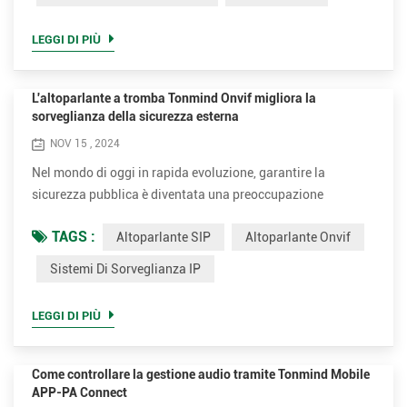
flessibile compatibile con Tonmind altoparlante IP, interfono
IPï¼Adattatore cercapersone IP, ecc. Progettato pensando
LEGGI DI PIÙ
al...
L'altoparlante a tromba Tonmind Onvif migliora la
sorveglianza della sicurezza esterna
NOV 15 , 2024
Nel mondo di oggi in rapida evoluzione, garantire la
sicurezza pubblica è diventata una preoccupazione
fondamentale per le città e le comunità di tutto il mondo.
TAGS :
Altoparlante SIP
Altoparlante Onvif
Tonmind, fornitore leader di audio IP, ha introdotto le sue
innovative soluzioni altoparlanti a tromba IP progettate per
Sistemi Di Sorveglianza IP
la sicurezza esterna sistemi di sorveglianza IP. Questi
dispositivi all'avanguardia, come i modelli SIP-S21H e SIP-
LEGGI DI PIÙ
S2...
Come controllare la gestione audio tramite Tonmind Mobile
APP-PA Connect