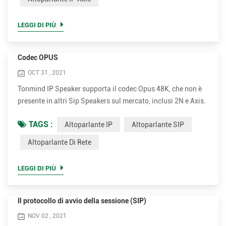
superiore fino a 30 W per una voce chiara e forte. È
opzionale...
LEGGI DI PIÙ
Codec OPUS
OCT 31 , 2021
Tonmind IP Speaker supporta il codec Opus 48K, che non è
presente in altri Sip Speakers sul mercato, inclusi 2N e Axis.
Opus può ridurre la larghezza di banda nella maggior parte
TAGS :
Altoparlante IP
Altoparlante SIP
dei casi garantendo una qualità del suono estremamente
elevata. Opus è un formato di codifica audio sviluppato
Altoparlante Di Rete
dalla Xiph.Org Foundation, progettato per codificare in
modo efficiente il parlato e l'audio generale in un un...
LEGGI DI PIÙ
Il protocollo di avvio della sessione (SIP)
NOV 02 , 2021