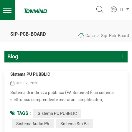
IT
SIP-PCB-BOARD
Casa
Sip-Pcb-Board
/
Blog
Sistema PU PUBBLIC
JUL 02 , 2020
Sistema di indirizzo pubblico (PA Sistema) È un sistema
elettronico comprendente microfoni, amplificatori,
altoparlanti e relativi alle attrezzature Aumenta il volume
TAGS :
Sistema PU PUBBLIC
apparente (Loudness) di una voce umana, strumento
musicale o un'altra fonte audio acustica o suono registrato
Sistema Audio PA
Sistema Sip Pa
o musica. I sistemi PA sono utilizzati in qualsiasi luogo