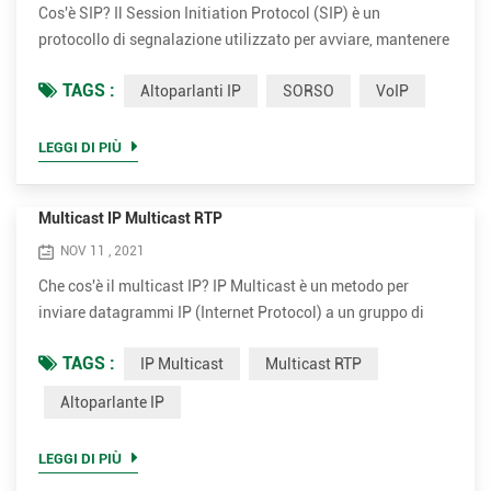
Cos'è SIP? Il Session Initiation Protocol (SIP) è un
protocollo di segnalazione utilizzato per avviare, mantenere
e terminare sessioni in tempo reale che includono
TAGS :
Altoparlanti IP
SORSO
VoIP
applicazioni vocali, video e di messaggistica. SIP è un
metodo di Voice Over Internet Protocol (VoIP). Altri metodi
di VoIP includono Protocollo di trasporto in tempo reale
LEGGI DI PIÙ
(RTP), Protocollo di controllo del trasporto in tempo reale
(RT...
Multicast IP Multicast RTP
NOV 11 , 2021
Che cos'è il multicast IP? IP Multicast è un metodo per
inviare datagrammi IP (Internet Protocol) a un gruppo di
destinatari interessati in un'unica trasmissione. È la forma
TAGS :
IP Multicast
Multicast RTP
di multicast specifica per IP e viene utilizzata per lo
streaming di media e altre applicazioni di rete. Utilizza
Altoparlante IP
blocchi di indirizzi multicast appositamente riservati in IPv4
e IPv6. IP Multicast è una tecnica per la comunic...
LEGGI DI PIÙ