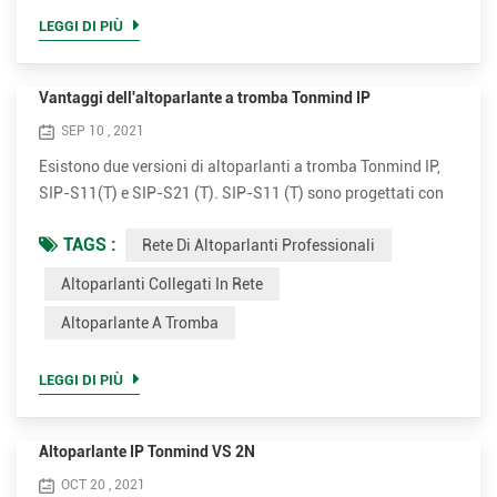
pubblico che richiede che un annunciatore, un esecutore,
LEGGI DI PIÙ
ecc. ess...
Vantaggi dell'altoparlante a tromba Tonmind IP
SEP 10 , 2021
Esistono due versioni di altoparlanti a tromba Tonmind IP,
SIP-S11(T) e SIP-S21 (T). SIP-S11 (T) sono progettati con
aspetto piatto bianco e SIP-21 (T) ha un aspetto rotondo
TAGS :
Rete Di Altoparlanti Professionali
grigio. Entrambe le versioni hanno amplificatore da 15W e
30W opzionale. Collega e trasmetti. Semplice da installare
Altoparlanti Collegati In Rete
Gli altoparlanti da esterno a tromba IP sono molto semplici
Altoparlante A Tromba
da installare. Supporta PoE (Power over Ethernet)...
LEGGI DI PIÙ
Altoparlante IP Tonmind VS 2N
OCT 20 , 2021