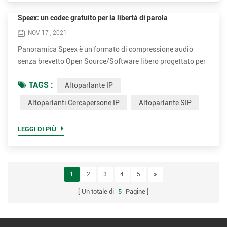
Speex: un codec gratuito per la libertà di parola
NOV 17 , 2021
Panoramica Speex è un formato di compressione audio
senza brevetto Open Source/Software libero progettato per
il parlato. Il progetto Speex mira ad abbassare la barriera di
TAGS :
Altoparlante IP
accesso alle applicazioni vocali fornendo un'alternativa
gratuita ai costosi codec vocali proprietari. Inoltre, Speex è
Altoparlanti Cercapersone IP
Altoparlante SIP
ben adattato alle applicazioni Internet e fornisce
funzionalità utili che non sono presenti nella maggior p...
LEGGI DI PIÙ
1
2
3
4
5
Un totale di
5
Pagine