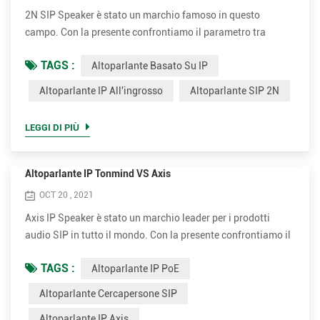
2N SIP Speaker è stato un marchio famoso in questo
campo. Con la presente confrontiamo il parametro tra
Tonmind IP Speaker e 2N SIP Speaker. Vantaggi degli
TAGS :
Altoparlante Basato Su IP
altoparlanti basati su IP Tonmind. • Supporta molti più
codec per una migliore qualità del suono, incluso OPUS，
Altoparlante IP All'ingrosso
Altoparlante SIP 2N
MP1/MP2/MP3...ecc. • Potenza nominale superiore fino a
30 W per una voce chiara e forte. È opzionale da 15 W e 30
LEGGI DI PIÙ
W. • Molto più conv...
Altoparlante IP Tonmind VS Axis
OCT 20 , 2021
Axis IP Speaker è stato un marchio leader per i prodotti
audio SIP in tutto il mondo. Con la presente confrontiamo il
parametro tra Tonmind e Altoparlante cercapersone SIP
TAGS :
Altoparlante IP PoE
Axis. Vantaggi dell'altoparlante PoE di Tonmind IP. •
Supporta molti più codec per una migliore qualità del suono,
Altoparlante Cercapersone SIP
incluso OPUS，MP1/MP2/MP3...ecc. • Potenza nominale
Altoparlante IP Axis