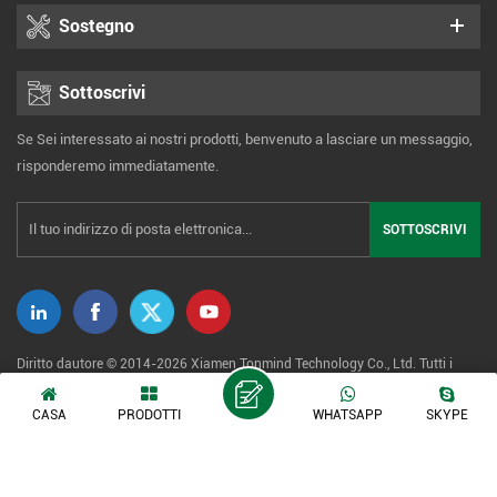
Sostegno
Sottoscrivi
Se Sei interessato ai nostri prodotti, benvenuto a lasciare un messaggio,
risponderemo immediatamente.
Diritto dautore © 2014-2026 Xiamen Tonmind Technology Co., Ltd. Tutti i
diritti riservati. |
Mappa del sito
|
XML
|
politica sulla riservatezza
CASA
PRODOTTI
WHATSAPP
SKYPE
Rete IPv6 supportata