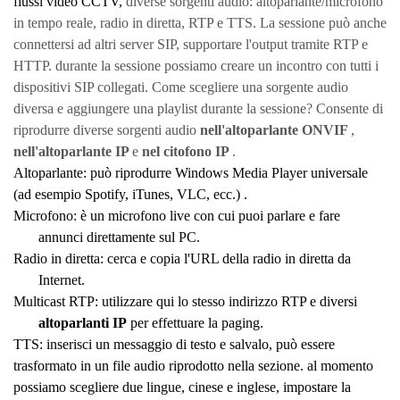
flussi video CCTV,
diverse sorgenti audio: altoparlante/microfono
in tempo reale, radio in diretta, RTP e TTS.
La sessione può anche
connettersi ad altri server SIP, supportare l'output tramite RTP e
HTTP.
durante la sessione possiamo creare un incontro con tutti i
dispositivi SIP collegati.
Come scegliere una sorgente audio
diversa e aggiungere una playlist durante la sessione?
Consente di
riprodurre diverse sorgenti audio
nell'altoparlante ONVIF
,
nell'altoparlante IP
e
nel citofono IP
.
Altoparlante: può riprodurre
Windows Media Player universale
(ad esempio Spotify, iTunes, VLC, ecc.)
.
Microfono: è un microfono live con cui puoi parlare e fare
annunci direttamente sul PC.
Radio in diretta: cerca e copia l'URL della radio in diretta da
Internet.
Multicast RTP: utilizzare qui lo stesso indirizzo RTP e diversi
altoparlanti IP
per effettuare la paging.
TTS: inserisci un messaggio di testo e salvalo, può essere
trasformato in un file audio riprodotto nella sezione. al momento
possiamo scegliere due lingue, cinese e inglese, impostare la