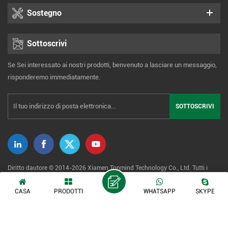
Sostegno
Sottoscrivi
Se Sei interessato ai nostri prodotti, benvenuto a lasciare un messaggio,
risponderemo immediatamente.
Diritto dautore © 2014-2026 Xiamen Tonmind Technology Co., Ltd. Tutti i
diritti riservati. |
Mappa del sito
|
XML
|
politica sulla riservatezza
CASA
PRODOTTI
WHATSAPP
SKYPE
Rete IPv6 supportata