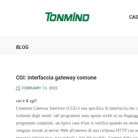
CA
BLOG
CGI: interfaccia gateway comune
FEBRUARY 13 , 2022
cos'è il cgi?
Common Gateway Interface (CGI) è una specifica di interfaccia che co
richieste degli utenti.
tali programmi sono spesso scritti in un lingua
programmi compilati.
un tipico caso d'uso si verifica quando un ute
vengono inviati al server Web all'interno di una richiesta HTTP con 
processo informatico, passandogli i dati del modulo. l'output dello scr