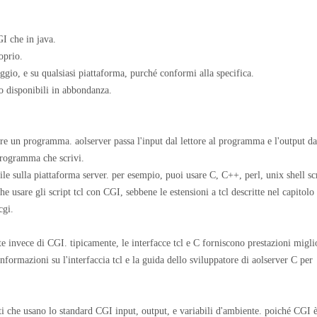
GI che in java.
oprio.
aggio, e su qualsiasi piattaforma, purché conformi alla specifica.
o disponibili in abbondanza.
ire un programma. aolserver passa l'input dal lettore al programma e l'output da
programma che scrivi.
le sulla piattaforma server. per esempio, puoi usare C, C++, perl, unix shell scr
e usare gli script tcl con CGI, sebbene le estensioni a tcl descritte nel capitolo
cgi.
ate invece di CGI. tipicamente, le interfacce tcl e C forniscono prestazioni migli
informazioni su l'interfaccia tcl e la guida dello sviluppatore di aolserver C per
i che usano lo standard CGI input, output, e variabili d'ambiente. poiché CGI 