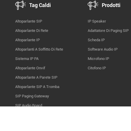
Tag Caldi
Prodotti
Altoparlante SIP
IP Speaker
Altoparlante Di Rete
Adattatore Di Paging SIP
Altoparlante IP
Scheda IP
Altoparlanti A Soffitto Di Rete
Software Audio IP
Sistema IP PA
Microfono IP
Altoparlante Onvif
Citofono IP
Altoparlante A Parete SIP
Altoparlante SIP A Tromba
SIP Paging Gateway
SIP Audio Board