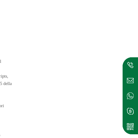
l
ipts,
 5 della
ori
è