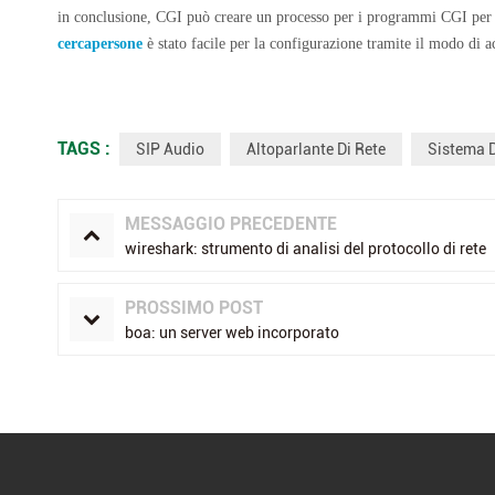
in conclusione, CGI può creare un processo per i programmi CGI per es
cercapersone
è stato facile per la configurazione tramite il modo di 
TAGS :
SIP Audio
Altoparlante Di Rete
Sistema D
MESSAGGIO PRECEDENTE
wireshark: strumento di analisi del protocollo di rete
PROSSIMO POST
boa: un server web incorporato