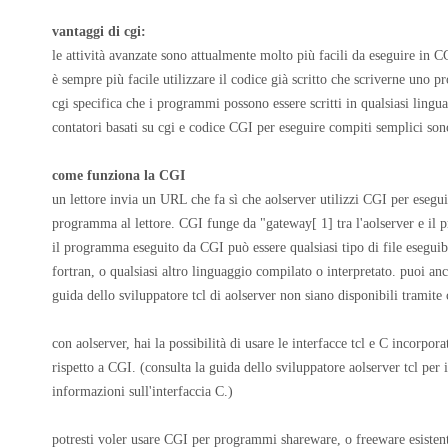
vantaggi di cgi:
le attività avanzate sono attualmente molto più facili da eseguire in C
è sempre più facile utilizzare il codice già scritto che scriverne uno pr
cgi specifica che i programmi possono essere scritti in qualsiasi lingu
contatori basati su cgi e codice CGI per eseguire compiti semplici son
come funziona la CGI
un lettore invia un URL che fa sì che aolserver utilizzi CGI per esegu
programma al lettore. CGI funge da "gateway[ 1] tra l'aolserver e il 
il programma eseguito da CGI può essere qualsiasi tipo di file eseguibi
fortran, o qualsiasi altro linguaggio compilato o interpretato. puoi anch
guida dello sviluppatore tcl di aolserver non siano disponibili tramite 
con aolserver, hai la possibilità di usare le interfacce tcl e C incorpor
rispetto a CGI. (consulta la guida dello sviluppatore aolserver tcl per 
informazioni sull'interfaccia C.)
potresti voler usare CGI per programmi shareware, o freeware esistent