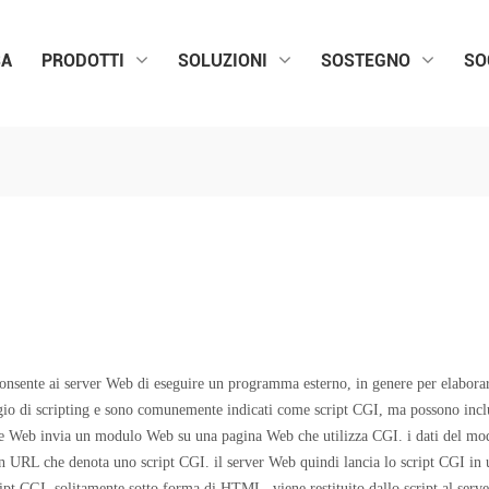
SA
PRODOTTI
SOLUZIONI
SOSTEGNO
SO
nsente ai server Web di eseguire un programma esterno, in genere per elaborar
ggio di scripting e sono comunemente indicati come script CGI, ma possono inc
nte Web invia un modulo Web su una pagina Web che utilizza CGI. i dati del mo
un URL che denota uno script CGI. il server Web quindi lancia lo script CGI in
ipt CGI, solitamente sotto forma di HTML, viene restituito dallo script al serve