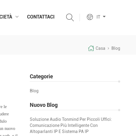
CIETÀ
CONTATTACI
IT
Casa
Blog
Categorie
Blog
Nuovo Blog
e le
ludere
Soluzione Audio Tonmind Per Piccoli Uffici:
dulo
Comunicazione Più Intelligente Con
 un nuovo
Altoparlanti IP E Sistema PA IP
r web, e il